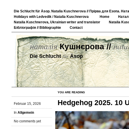
Die Schlucht für Äsop. Natalia Kuschnerova // Прірва для Езопа. На
Holidays with Ledvedik / Natalia Kuschnerova
Home
Натал
Natalia Kuschnerova, Ukrainian writer and translator
Natalia Kusc
Бібліографія // Bibliographie
Contact
наталія
nata
Кушнєрова //
für
Die Schlucht
Äsop
YOU ARE READING
Hedgehog 2025. 10 U
Februar 15, 2026
In
Allgemein
No comments yet